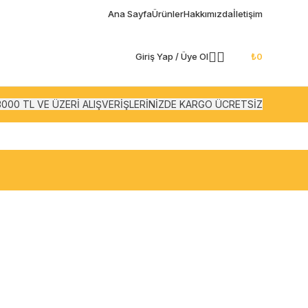
Ana Sayfa
Ürünler
Hakkımızda
İletişim
Giriş Yap / Üye Ol
₺
0
3000 TL VE ÜZERİ ALIŞVERİŞLERİNİZDE KARGO ÜCRETSİZ