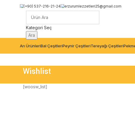
(+90) 537-216-21-24
erzurumlezzetleri25@gmail.com
Kategori Seç
Ara
Arı Ürünleri
Bal Çeşitleri
Peynir Çeşitleri
Tereyağı Çeşitleri
Pekme
Wishlist
[woosw_list]