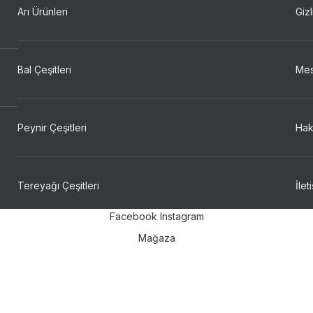
Arı Ürünleri
Gizl
Bal Çeşitleri
Mes
Peynir Çeşitleri
Hak
Tereyağı Çeşitleri
İlet
Facebook
Instagram
Mağaza
Favoriler
Sepet