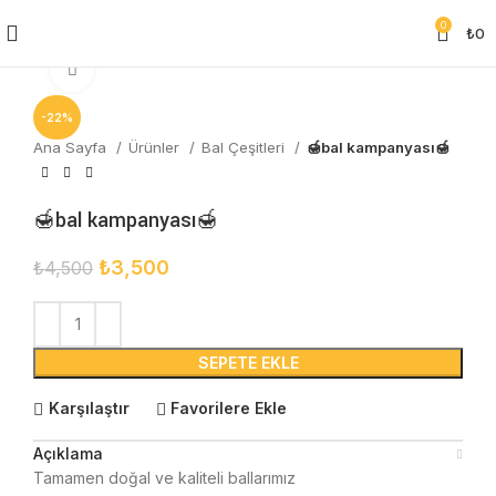
0
₺
0
Click to enlarge
-22%
Ana Sayfa
Ürünler
Bal Çeşitleri
🍯bal kampanyası🍯
🍯bal kampanyası🍯
₺
3,500
₺
4,500
SEPETE EKLE
Karşılaştır
Favorilere Ekle
Açıklama
Tamamen doğal ve kaliteli ballarımız