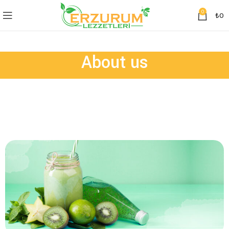
0
₺
0
About us