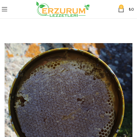
0
₺
0