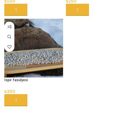
₺
500
₺
250
SEPETE EKLE
SEPETE EKLE
İspir fasulyesi
₺
300
SEPETE EKLE