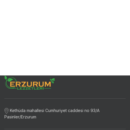
Kethüda mahallesi Cumhuriyet caddesi no 93/A
Pasinler/Erzurum