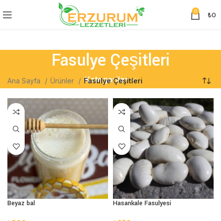
0
₺
0
Fasulye Çeşitleri
Kategoriler
Ana Sayfa
Ürünler
Fasulye Çeşitleri
Beyaz bal
Hasankale Fasulyesi