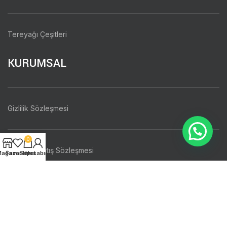
Tereyağı Çeşitleri
KURUMSAL
Gizlilik Sözleşmesi
0
Mesafeli Satış Sözleşmesi
ağaza
Favoriler
Sepet
Hesabım
Hakkımızda