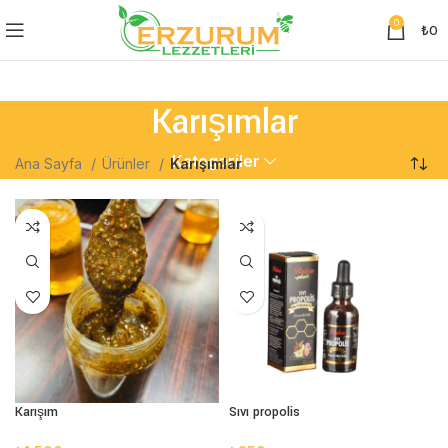
0
₺
0
Karışımlar
Kategoriler
Ana Sayfa
Ürünler
Karışımlar
Karışım
Sıvı propolis