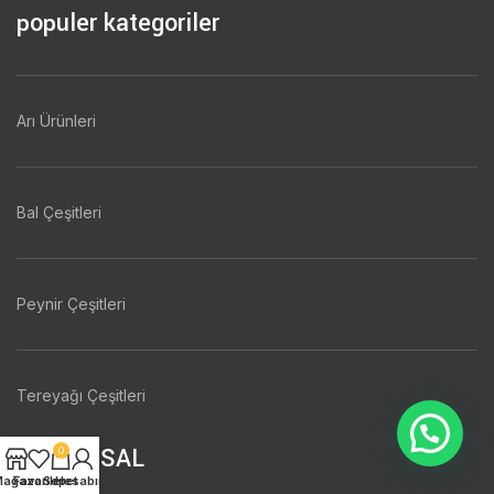
populer kategoriler
Arı Ürünleri
Bal Çeşitleri
Peynir Çeşitleri
Tereyağı Çeşitleri
KURUMSAL
0
ağaza
Favoriler
Sepet
Hesabım