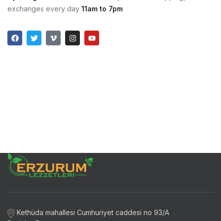
exchanges every day
11am to 7pm
Kethüda mahallesi Cumhuriyet caddesi no 93/A