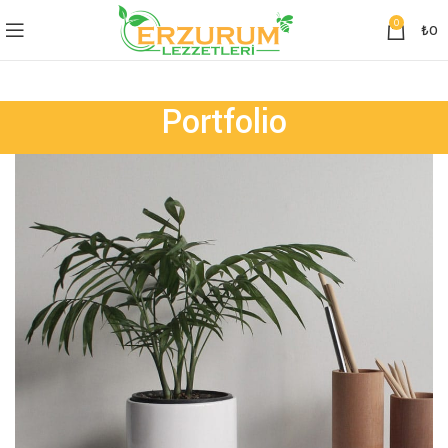
0
₺
0
Portfolio