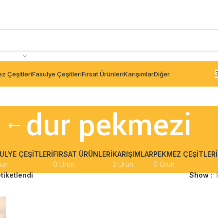
z Çeşitleri
Fasulye Çeşitleri
Fırsat Ürünleri
Karışımlar
Diğer
dur pekmezi
ULYE ÇEŞITLERI
FIRSAT ÜRÜNLERI
KARIŞIMLAR
PEKMEZ ÇEŞITLERI
rün
0 Ürün
2 Ürün
0 Ürün
tiketlendi
Show