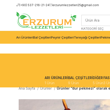
(+90) 537-216-21-24
erzurumlezzetleri25@gmail.com
KATEGORI SEÇ
Arı Ürünleri
Bal Çeşitleri
Peynir Çeşitleri
Tereyağı Çeşitleri
Pekme
ARI ÜRÜNLERI
BAL ÇEŞITLERI
DIĞER
FAS
1 Ürün
9 Ürün
5 Ürün
3 Ü
Ana Sayfa
Ürünler
Ürünler “dur pekmezi” olarak e