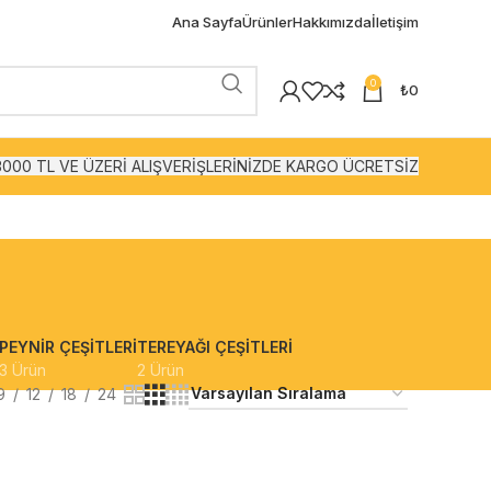
Ana Sayfa
Ürünler
Hakkımızda
İletişim
0
₺
0
3000 TL VE ÜZERİ ALIŞVERİŞLERİNİZDE KARGO ÜCRETSİZ
PEYNIR ÇEŞITLERI
TEREYAĞI ÇEŞITLERI
3 Ürün
2 Ürün
9
12
18
24