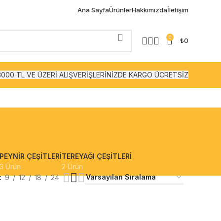
Ana Sayfa
Ürünler
Hakkımızda
İletişim
0
₺
0
3000 TL VE ÜZERİ ALIŞVERİŞLERİNİZDE KARGO ÜCRETSİZ
PEYNIR ÇEŞITLERI
TEREYAĞI ÇEŞITLERI
3 Ürün
2 Ürün
9
12
18
24