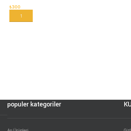
₺
300
SEPETE EKLE
populer kategoriler
K
Arı Ürünleri
Gizl