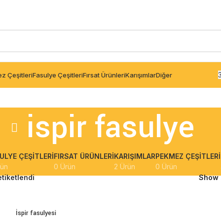
z Çeşitleri
Fasulye Çeşitleri
Fırsat Ürünleri
Karışımlar
Diğer
ispir fasulye
ULYE ÇEŞITLERI
FIRSAT ÜRÜNLERI
KARIŞIMLAR
PEKMEZ ÇEŞITLERI
rün
0 Ürün
2 Ürün
0 Ürün
etiketlendi
Show
İspir fasulyesi