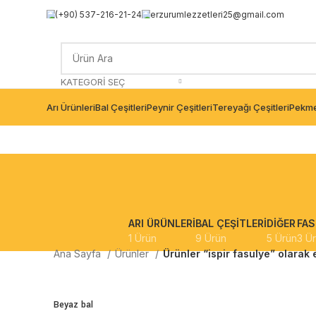
(+90) 537-216-21-24
erzurumlezzetleri25@gmail.com
KATEGORI SEÇ
Arı Ürünleri
Bal Çeşitleri
Peynir Çeşitleri
Tereyağı Çeşitleri
Pekme
ARI ÜRÜNLERI
BAL ÇEŞITLERI
DIĞER
FAS
1 Ürün
9 Ürün
5 Ürün
3 Ü
Ana Sayfa
Ürünler
Ürünler “ispir fasulye” olarak 
Beyaz bal