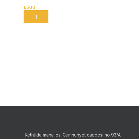
₺
500
SEPETE EKLE
Kethüda mahallesi Cumhuriyet caddesi no 93/A