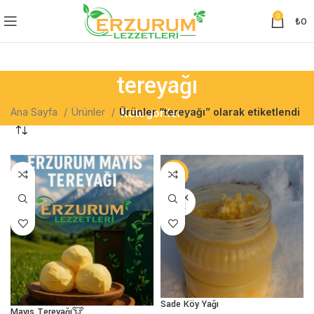
0
₺
0
tereyağı
Ana Sayfa
Ürünler
Ürünler “tereyağı” olarak etiketlendi
Kategoriler
-11%
STOK
YOK
Sade Köy Yağı
Mayıs Tereyağı🐮