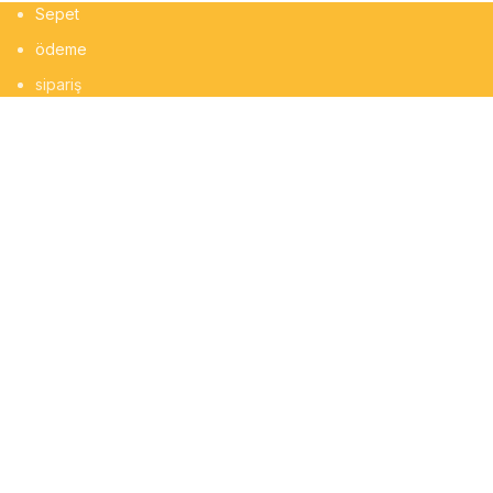
Sepet
ödeme
sipariş