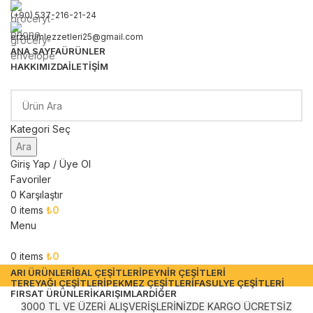
(+90) 537-216-21-24
erzurumlezzetleri25@gmail.com
ANA SAYFA
ÜRÜNLER
HAKKIMIZDA
İLETIŞIM
Kategori Seç
Ara
Giriş Yap / Üye Ol
Favoriler
0
Karşılaştır
0
items
₺
0
Menu
0
items
₺
0
ARI ÜRÜNLERI
BAL ÇEŞITLERI
PEYNIR ÇEŞITLERI
TEREYAĞI ÇEŞITLERI
PEKMEZ ÇEŞITLERI
FASULYE ÇEŞITLERI
FIRSAT ÜRÜNLERI
KARIŞIMLAR
DIĞER
3000 TL VE ÜZERİ ALIŞVERİŞLERİNİZDE KARGO ÜCRETSİZ