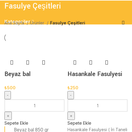
Fasulye Çeşitleri
Kategoriler
Ana Sayfa
Ürünler
Fasulye Çeşitleri
Beyaz bal
Hasankale Fasulyesi
₺
500
₺
250
Sepete Ekle
Sepete Ekle
Beyaz bal 850 gr
Hasankale Fasulyesi ( İri Taneli