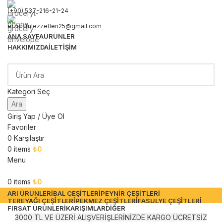
(+90) 537-216-21-24
erzurumlezzetleri25@gmail.com
ANA SAYFA
ÜRÜNLER
HAKKIMIZDA
İLETIŞIM
Kategori Seç
Ara
Giriş Yap / Üye Ol
Favoriler
0
Karşılaştır
0
items
₺
0
Menu
0
items
₺
0
ARI ÜRÜNLERI
BAL ÇEŞITLERI
PEYNIR ÇEŞITLERI
TEREYAĞI ÇEŞITLERI
PEKMEZ ÇEŞITLERI
FASULYE ÇEŞITLERI
FIRSAT ÜRÜNLERI
KARIŞIMLAR
DIĞER
3000 TL VE ÜZERİ ALIŞVERİŞLERİNİZDE KARGO ÜCRETSİZ