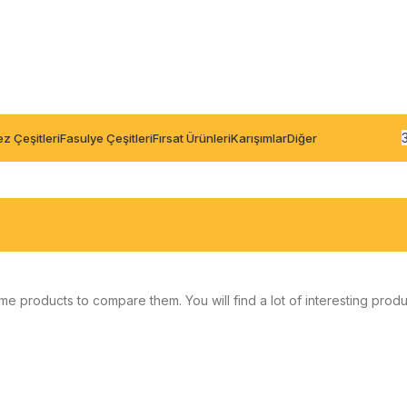
z Çeşitleri
Fasulye Çeşitleri
Fırsat Ürünleri
Karışımlar
Diğer
e products to compare them. You will find a lot of interesting pro