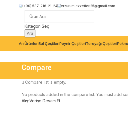
(+90) 537-216-21-24
erzurumlezzetleri25@gmail.com
Kategori Seç
Ara
Arı Ürünleri
Bal Çeşitleri
Peynir Çeşitleri
Tereyağı Çeşitleri
Pekme
Compare
Compare list is empty.
No products added in the compare list. You must add som
Alış-Verişe Devam Et