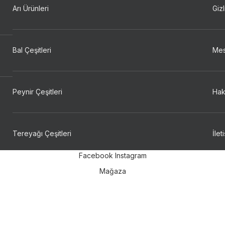
Arı Ürünleri
Gizl
Bal Çeşitleri
Mes
Peynir Çeşitleri
Hak
Tereyağı Çeşitleri
İlet
Facebook
Instagram
Mağaza
Favoriler
Sepet