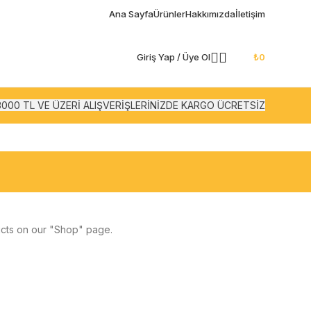
Ana Sayfa
Ürünler
Hakkımızda
İletişim
Giriş Yap / Üye Ol
₺
0
3000 TL VE ÜZERİ ALIŞVERİŞLERİNİZDE KARGO ÜCRETSİZ
ducts on our "Shop" page.