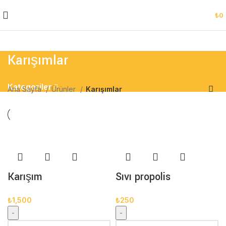
₺
0
Karışımlar
Kategoriler
Ana Sayfa
Ürünler
Karışımlar
Karışım
Sıvı propolis
₺
1,500
₺
250