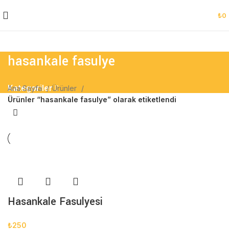
₺
0
hasankale fasulye
Kategoriler
Ana Sayfa
Ürünler
Ürünler “hasankale fasulye” olarak etiketlendi
Hasankale Fasulyesi
₺
250