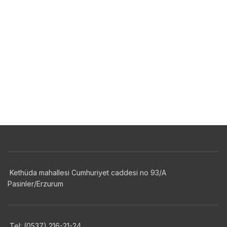
Kethüda mahallesi Cumhuriyet caddesi no 93/A
Pasinler/Erzurum
Tel: (0537) 216-21-24