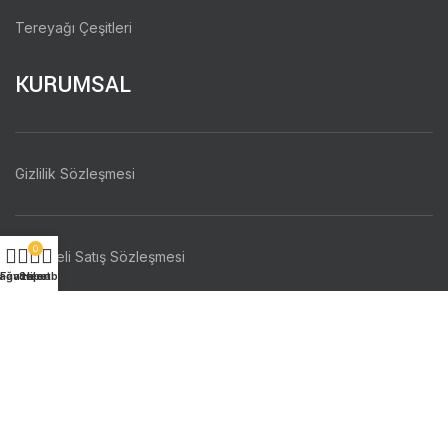
Tereyağı Çeşitleri
KURUMSAL
Gizlilik Sözleşmesi
0
Mesafeli Satış Sözleşmesi
ağaza
Favoriler
Sepet
Hesabım
Hakkımızda
İletişim