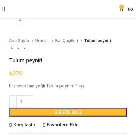
0
₺
0
Click to enlarge
Ana Sayfa
Ürünler
Bal Çeşitleri
Tulum peyniri
Tulum peyniri
₺
270
Erzincan tam yağlı Tulum peyniri -1 kg
SEPETE EKLE
Karşılaştır
Favorilere Ekle