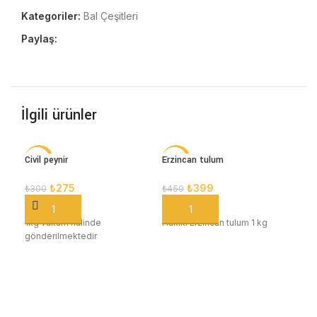
Kategoriler:
Bal Çeşitleri
Paylaş:
İlgili ürünler
Civil peynir
Erzincan tulum
Kar
-8%
-11%
₺
275
₺
399
₺
7
₺
300
₺
450
SEPETE EKLE
SEPETE EKLE
S
1kg vakum halinde
Hakiki Erzincan tulum 1 kg
Sepe
gönderilmektedir
Özel
gönd