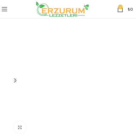
0
₺
0
Click to enlarge