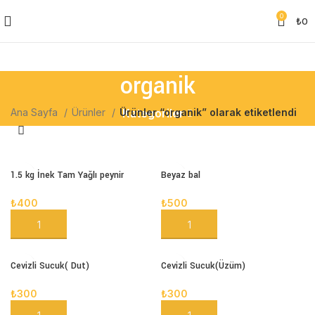
0
₺
0
organik
Ana Sayfa
Ürünler
Ürünler “organik” olarak etiketlendi
Kategoriler
1.5 kg İnek Tam Yağlı peynir
Beyaz bal
₺
400
₺
500
SEPETE EKLE
SEPETE EKLE
Cevizli Sucuk( Dut)
Cevizli Sucuk(Üzüm)
₺
300
₺
300