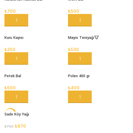
₺
700
₺
500
SEPETE EKLE
SEPETE EKLE
Kuru Kayısı
Mayıs Tereyağı🐮
₺
250
₺
530
SEPETE EKLE
SEPETE EKLE
Petek Bal
Polen 400 gr
₺
500
₺
400
SEPETE EKLE
SEPETE EKLE
Sade Köy Yağı
-11%
STOK
₺
670
₺
750
YOK