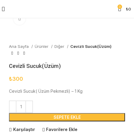
0
₺
0
Click to enlarge
Ana Sayfa
Ürünler
Diğer
Cevizli Sucuk(Üzüm)
Cevizli Sucuk(Üzüm)
₺
300
Cevizli Sucuk( Üzüm Pekmezli) – 1 Kg
SEPETE EKLE
Karşılaştır
Favorilere Ekle