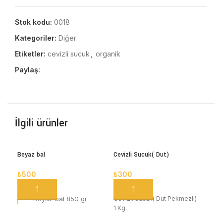
Stok kodu:
0018
Kategoriler:
Diğer
Etiketler:
cevizli sucuk
,
organik
Paylaş:
İlgili ürünler
Beyaz bal
Cevizli Sucuk( Dut)
-5
₺
500
₺
300
SEPETE EKLE
SEPETE EKLE
Beyaz bal 850 gr
Cevizli Sucuk( Dut Pekmezli) -
1 Kg