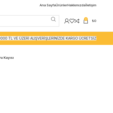
Ana Sayfa
Ürünler
Hakkımızda
İletişim
0
₺
0
3000 TL VE ÜZERİ ALIŞVERİŞLERİNİZDE KARGO ÜCRETSİZ
ru Kayısı