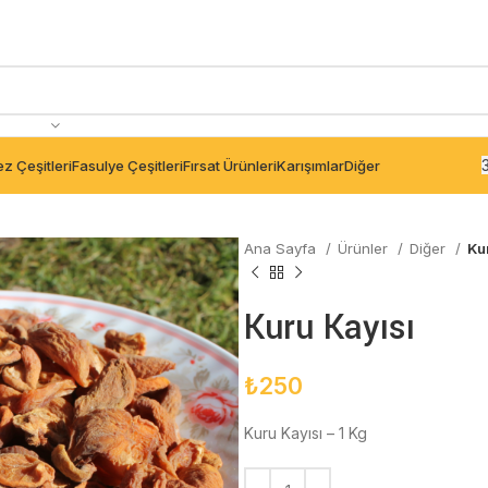
z Çeşitleri
Fasulye Çeşitleri
Fırsat Ürünleri
Karışımlar
Diğer
Ana Sayfa
Ürünler
Diğer
Ku
Kuru Kayısı
₺
250
Kuru Kayısı – 1 Kg