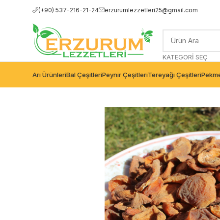
(+90) 537-216-21-24
erzurumlezzetleri25@gmail.com
KATEGORI SEÇ
Arı Ürünleri
Bal Çeşitleri
Peynir Çeşitleri
Tereyağı Çeşitleri
Pekme