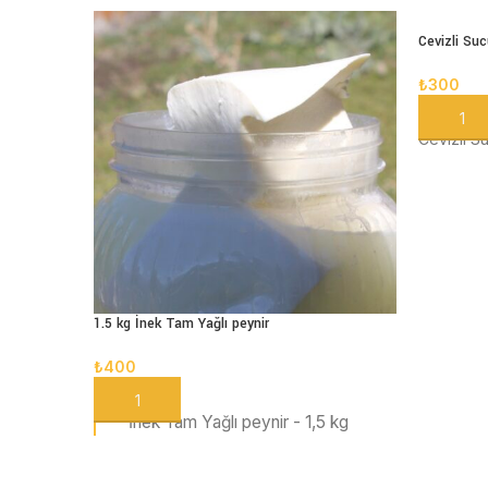
Cevizli Su
₺
300
SEPETE
Cevizli S
1.5 kg İnek Tam Yağlı peynir
₺
400
SEPETE EKLE
İnek Tam Yağlı peynir - 1,5 kg