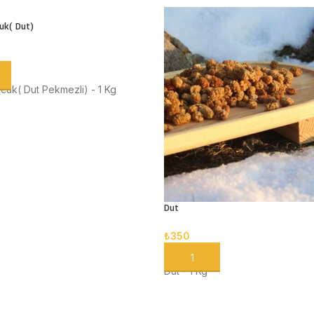
cuk( Dut)
 EKLE
ucuk( Dut Pekmezli) - 1 Kg
Dut
₺
350
SEPETE EKLE
Dut - 1 Kg