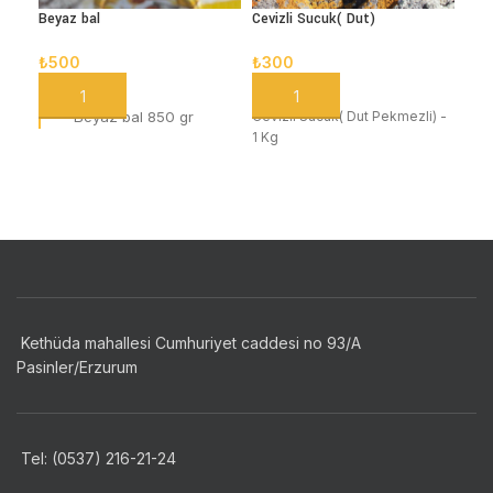
Beyaz bal
Cevizli Sucuk( Dut)
Erz
₺
500
₺
300
₺
3
SEPETE EKLE
SEPETE EKLE
S
Beyaz bal 850 gr
Cevizli Sucuk( Dut Pekmezli) -
Erzu
1 Kg
Kethüda mahallesi Cumhuriyet caddesi no 93/A
Pasinler/Erzurum
Tel: (0537) 216-21-24